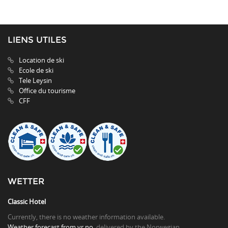
LIENS UTILES
Location de ski
Ecole de ski
Tele Leysin
Office du tourisme
CFF
WETTER
Classic Hotel
Currently, there is no weather information available.
Weather forecast from yr.no
, delivered by the Norwegian