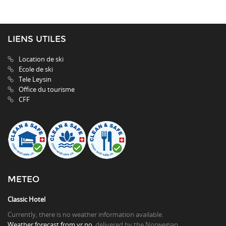
LIENS UTILES
Location de ski
Ecole de ski
Tele Leysin
Office du tourisme
CFF
METEO
Classic Hotel
Currently, there is no weather information available.
Weather forecast from yr.no
, delivered by the Norwegian