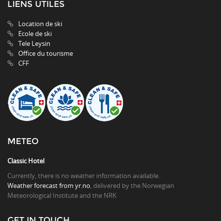
LIENS UTILES
Location de ski
Ecole de ski
Tele Leysin
Office du tourisme
CFF
METEO
Classic Hotel
Currently, there is no weather information available.
Weather forecast from yr.no
, delivered by the Norwegian
Meteorological Institute and the NRK
GET IN TOUCH