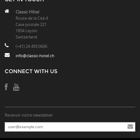
Classic Hôtel
Route de la Cité 4
Case postale 221
1854 Leysin
Switzerland
(+41) 24 493 0606
info@classic-hotel.ch
CONNECT WITH US
Recevoir notre newsletter: