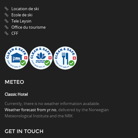
Location de ski
Ecole de ski
Tele Leysin
Office du tourisme
CFF
METEO
Classic Hotel
Currently, there is no weather information available.
Weather forecast from yr.no
, delivered by the Norwegian
Meteorological Institute and the NRK
GET IN TOUCH