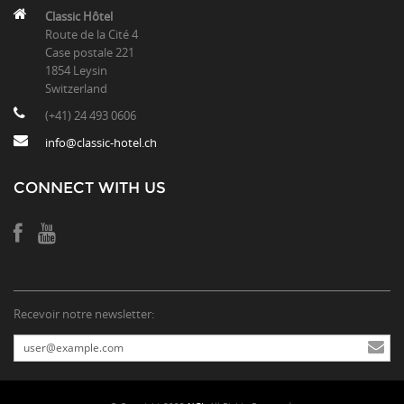
Classic Hôtel
Route de la Cité 4
Case postale 221
1854 Leysin
Switzerland
(+41) 24 493 0606
info@classic-hotel.ch
CONNECT WITH US
Recevoir notre newsletter: