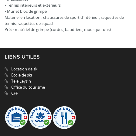
• Tennis intérieurs et extérieurs
• Mur et bloc de grimpe
Matériel en location : chaussures de sport d’intérieur, raquettes de
tennis, raquettes de squash
Prêt : matériel de grimpe (cordes, baudriers, mousquetons)
LIENS UTILES
Location de ski
Ecole de ski
Tele Leysin
Office du tourisme
CFF