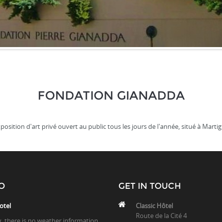
FONDATION GIANADDA
osition d'art privé ouvert au public tous les jours de l'année, situé à Marti
O
GET IN TOUCH
otel
Classic Hôtel
Route de la Cité 4
y, there is no weather information