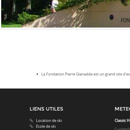
La Fondation Pierre Gianadda est un grand site d'exp
LIENS UTILES
METE
Location de ski
Classic H
Ecole de ski
Currentl