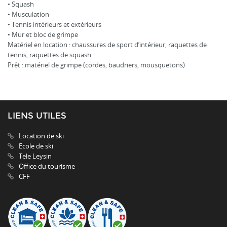
• Squash
• Musculation
• Tennis intérieurs et extérieurs
• Mur et bloc de grimpe
Matériel en location : chaussures de sport d’intérieur, raquettes de
tennis, raquettes de squash
Prêt : matériel de grimpe (cordes, baudriers, mousquetons)
LIENS UTILES
Location de ski
Ecole de ski
Tele Leysin
Office du tourisme
CFF