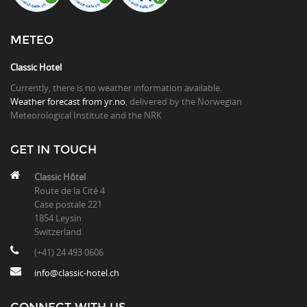
METEO
Classic Hotel
Currently, there is no weather information available.
Weather forecast from yr.no
, delivered by the Norwegian
Meteorological Institute and the NRK
GET IN TOUCH
Classic Hôtel
Route de la Cité 4
Case postale 221
1854 Leysin
Switzerland
(+41) 24 493 0606
info@classic-hotel.ch
CONNECT WITH US