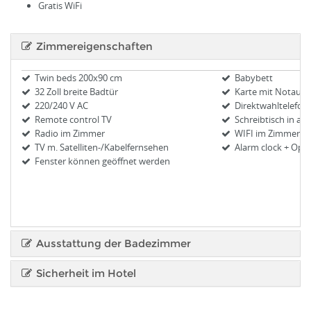
Gratis WiFi
Zimmereigenschaften
Twin beds 200x90 cm
Babybett
32 Zoll breite Badtür
Karte mit Notaus
220/240 V AC
Direktwahltelefon
Remote control TV
Schreibtisch in al
(Gr
Radio im Zimmer
WIFI im Zimmer
TV m. Satelliten-/Kabelfernsehen
Alarm clock + Oper
Fenster können geöffnet werden
Ausstattung der Badezimmer
Sicherheit im Hotel