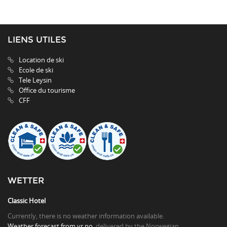
LIENS UTILES
Location de ski
Ecole de ski
Tele Leysin
Office du tourisme
CFF
WETTER
Classic Hotel
Currently, there is no weather information available.
Weather forecast from yr.no
, delivered by the Norwegian